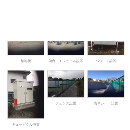
整地前
整地中
地質調査
整地後
架台・モジュール設置
パワコン設置
フェンス設置
防草シート設置
キュービクル設置