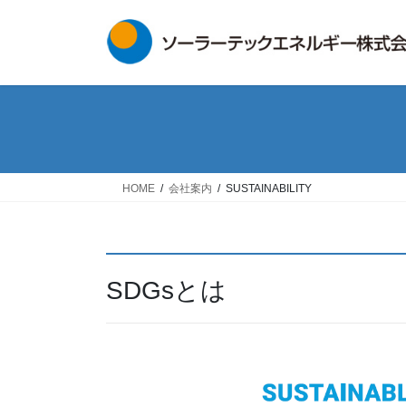
コ
ナ
ン
ビ
テ
ゲ
ン
ー
ツ
シ
へ
ョ
ス
ン
キ
に
ッ
移
HOME
会社案内
SUSTAINABILITY
プ
動
SDGsとは