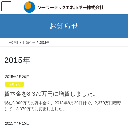
コ
ナ
ン
ビ
テ
ゲ
ン
ー
お知らせ
ツ
シ
へ
ョ
ス
ン
HOME
お知らせ
2015年
キ
に
ッ
移
プ
動
2015年
2015年8月26日
お知らせ
資本金を8,370万円に増資しました。
現在6,000万円の資本金を、2015年8月26日付で、2,370万円増資
して、8,370万円に変更しました。
2015年4月15日