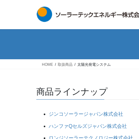
コ
ナ
ン
ビ
テ
ゲ
ン
ー
ツ
シ
へ
ョ
ス
ン
キ
に
ッ
移
HOME
取扱商品
太陽光発電システム
プ
動
商品ラインナップ
ジンコソーラージャパン株式会社
ハンファQセルズジャパン株式会社
ロンジソーラーテクノロジー株式会社