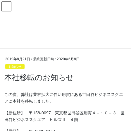
コ
ナ
ン
ビ
テ
ゲ
ン
ー
お知らせ
ツ
シ
へ
ョ
ス
ン
HOME
お知らせ
お知らせ
本社移転のお知らせ
キ
に
ッ
移
プ
動
2019年8月21日
/ 最終更新日時 :
2020年6月8日
お知らせ
本社移転のお知らせ
この度、弊社は業容拡大に伴い用賀にある世田谷ビジネススクエ
アに本社を移転しました。
【新住所】 〒158-0097 東京都世田谷区用賀４－１０－３ 世
田谷ビジネススクエア ヒルズⅡ ４階